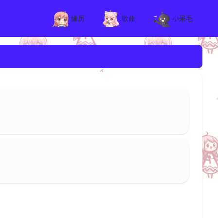
缘历
歌曲
小呆毛