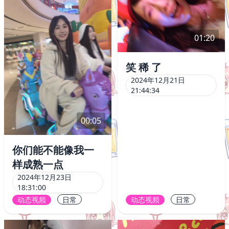
01:20
笑 稀 了
2024年12月21日
21:44:34
00:05
你们能不能像我一
样成熟一点
2024年12月23日
18:31:00
动态视频
日常
动态视频
日常