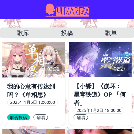
歌库
投稿
歌单
02:27
03:30
【小缘】《崩坏：
我的心意有传达到
星穹铁道》OP 「何
吗？《单相思》
者」
2025年1月5日 12:00:00
2025年1月2日 18:00:00
联合投稿
翻唱
翻唱