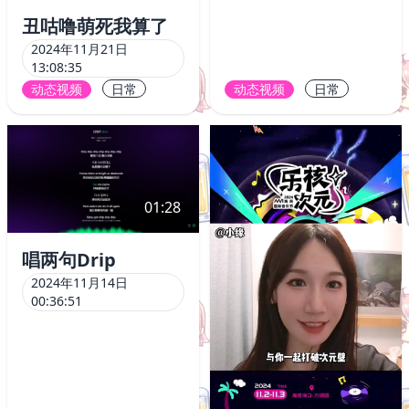
丑咕噜萌死我算了
2024年11月21日
13:08:35
动态视频
日常
动态视频
日常
01:28
唱两句Drip
2024年11月14日
00:36:51