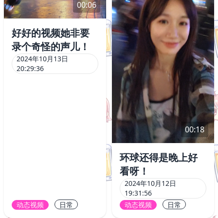
00:06
好好的视频她非要
录个奇怪的声儿！
2024年10月13日
20:29:36
00:18
环球还得是晚上好
看呀！
2024年10月12日
19:31:56
动态视频
日常
动态视频
日常