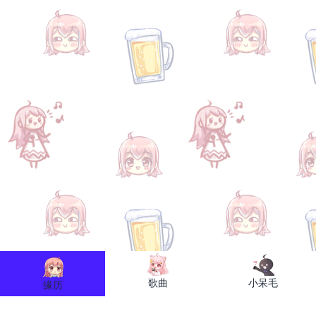
歌曲
小呆毛
缘历