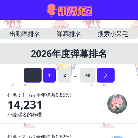
出勤率排名
弹幕排名
搜索小呆毛
2026年度弹幕排名
…
1
2
49
排名：
1
（占
全年
弹幕
0.85
%）
14,231
小缘赐名的梓喵
排名：
2
（占
全年
弹幕
0.62
%）