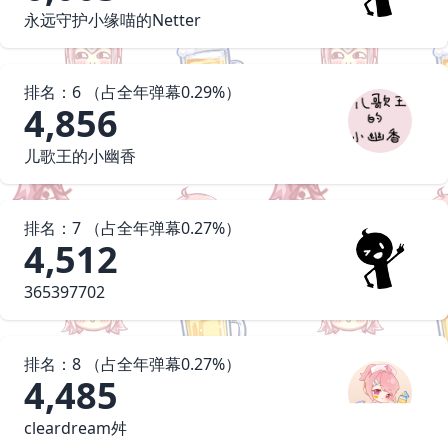
永远守护小缘喵的Netter
排名：
6
（占
全年
弹幕
0.29
%）
4,856
儿歌王的小幽香
排名：
7
（占
全年
弹幕
0.27
%）
4,512
365397702
排名：
8
（占
全年
弹幕
0.27
%）
4,485
cleardream舛