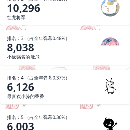
10,296
红龙将军
排名：
3
（占
全年
弹幕
0.48
%）
8,038
小缘赐名的飛飛
排名：
4
（占
全年
弹幕
0.37
%）
6,126
最喜欢小缘的香香
排名：
5
（占
全年
弹幕
0.36
%）
6,003