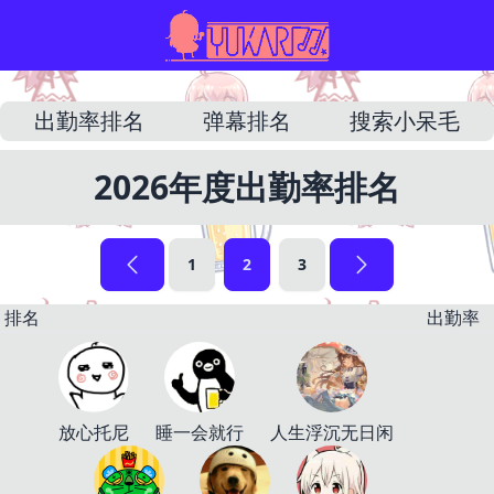
出勤率排名
弹幕排名
搜索小呆毛
2026年度出勤率排名
1
2
3
排名
出勤率
放心托尼
睡一会就行
人生浮沉无日闲