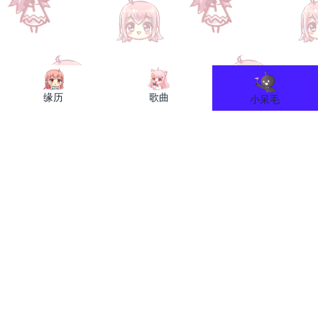
缘历
歌曲
小呆毛
缘图网
关于小缘
联系我们
关于我们
小缘粉丝俱乐部